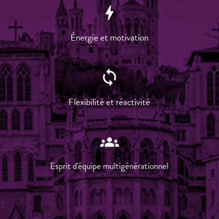
bolt
Énergie et motivation
sync
Flexibilité et réactivité
groups
Esprit d'équipe multigénérationnel