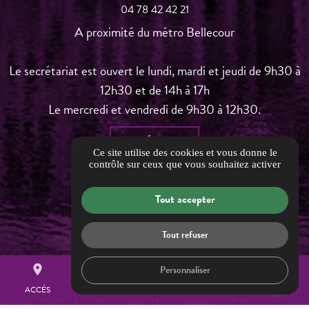
04 78 42 42 21
A proximité du métro Bellecour
Le secrétariat est ouvert le lundi, mardi et jeudi de 9h30 à
12h30 et de 14h à 17h
Le mercredi et vendredi de 9h30 à 12h30.
ITINÉRAIRE
Ce site utilise des cookies et vous donne le
contrôle sur ceux que vous souhaitez activer
Nos partenaires & liens
Informations complémentaires
Tout accepter
Mentions légales
Politique de confidentialité
Tout refuser
Barème d'honoraires
place
search
mail
call
Personnaliser
Gestion des cookies
ACCÈS
RECHERCHE
CONTACT
TÉL.