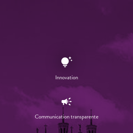
tips_and_updates
Innovation
campaign
Communication transparente