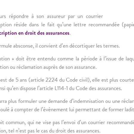
ours répondre à son assureur par un
courrier
tion réside dans le fait qu’une lettre
recommandée (papie
cription en droit des assurances
.
ormule absconse, il convient d’en décortiquer les termes.
iption » doit être entendu comme la période à l’issue de laque
ion ou réclamation auprès de son assurance.
est de 5 ans (article 2224 du Code civil), elle est plus courte
nsi qu’en dispose l’article L114-1 du Code des assurances.
ourra plus formuler une demande d’indemnisation ou une récla
 écoulé à compter de l’évènement lui permettant de former lad
it commun, qui ne vise pas l’envoi d’un
courrier recommandé
on, tel n’est pas le cas du droit des assurances.