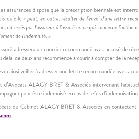
des assurances dispose que la prescription biennale est inter
ais qu’elle «
peut, en outre, résulter de l'envoi d'une lettre 
n, adressés par l'assureur à l'assuré en ce qui concerne l'action e
glement de l'indemnité. »
’assuré adressera un courrier recommandé avec accusé de réc
 délai de deux ans recommence à courir à compter de la récept
evra ainsi veiller à adresser une lettre recommandée avec accu
net d’Avocats ALAGY BRET & Associés intervenant habituell
compagner pour être indemnisé en cas de refus d’indemnisation 
 avocats du Cabinet ALAGY BRET & Associés en contactant 
t.com