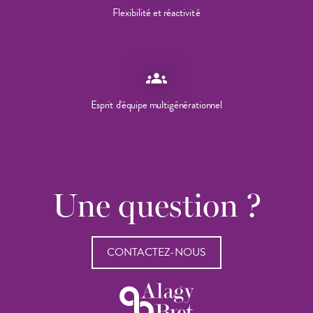
Flexibilité et réactivité
groups
Esprit d'équipe multigénérationnel
Une question ?
CONTACTEZ-NOUS