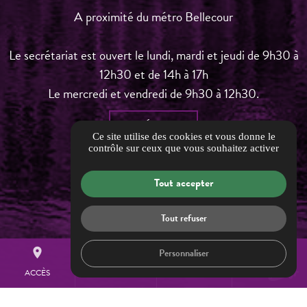
A proximité du métro Bellecour
Le secrétariat est ouvert le lundi, mardi et jeudi de 9h30 à
12h30 et de 14h à 17h
Le mercredi et vendredi de 9h30 à 12h30.
ITINÉRAIRE
Ce site utilise des cookies et vous donne le
contrôle sur ceux que vous souhaitez activer
Nos partenaires & liens
Informations complémentaires
Tout accepter
Mentions légales
Politique de confidentialité
Tout refuser
Barème d'honoraires
place
search
mail
call
Personnaliser
Gestion des cookies
ACCÈS
RECHERCHE
CONTACT
TÉL.