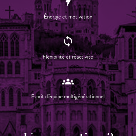
bolt
Énergie et motivation
sync
Flexibilité et réactivité
groups
Esprit d'équipe multigénérationnel