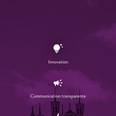
tips_and_updates
Innovation
campaign
Communication transparente