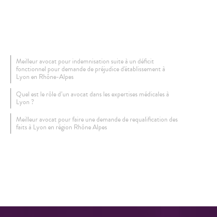
Meilleur avocat pour indemnisation suite à un déficit
fonctionnel pour demande de préjudice d'établissement à
Lyon en Rhône-Alpes
Quel est le rôle d’un avocat dans les expertises médicales à
Lyon ?
Meilleur avocat pour faire une demande de requalification des
faits à Lyon en région Rhône Alpes