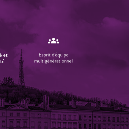
c
groups
té et
Esprit d'équipe
ité
multigénérationnel